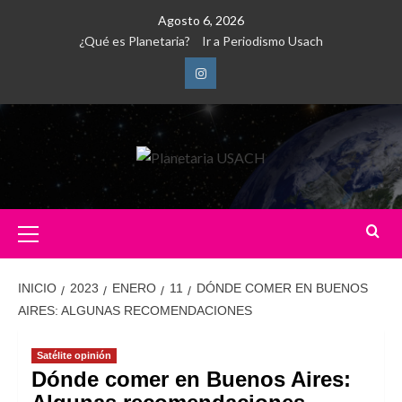
Saltar
Agosto 6, 2026
al
¿Qué es Planetaria?
Ir a Periodismo Usach
contenido
Instagram
Menú
primario
INICIO
2023
ENERO
11
DÓNDE COMER EN BUENOS
AIRES: ALGUNAS RECOMENDACIONES
Satélite opinión
Dónde comer en Buenos Aires: